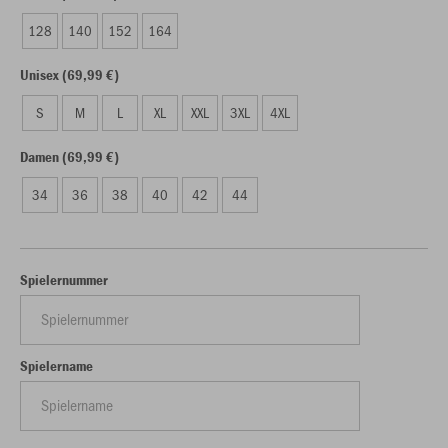
128
140
152
164
Unisex (69,99 €)
S
M
L
XL
XXL
3XL
4XL
Damen (69,99 €)
34
36
38
40
42
44
Spielernummer
Spielername