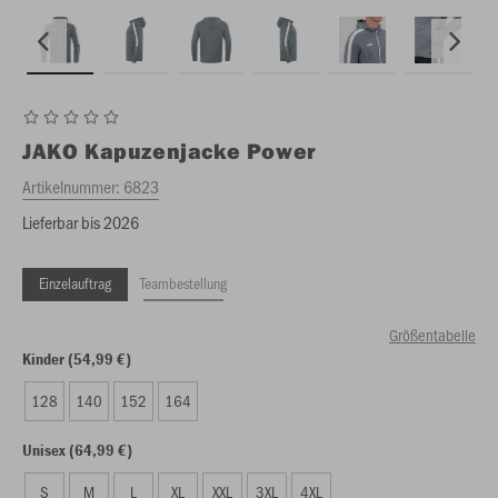
JAKO
Kapuzenjacke Power
Artikelnummer:
6823
Lieferbar bis 2026
Einzelauftrag
Teambestellung
Größentabelle
Kinder (54,99 €)
128
140
152
164
Unisex (64,99 €)
S
M
L
XL
XXL
3XL
4XL