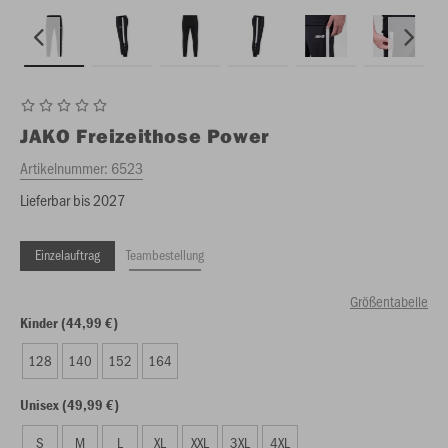
JAKO
Freizeithose Power
Artikelnummer:
6523
Lieferbar bis 2027
Einzelauftrag
Teambestellung
Größentabelle
Kinder (44,99 €)
128
140
152
164
Unisex (49,99 €)
S
M
L
XL
XXL
3XL
4XL