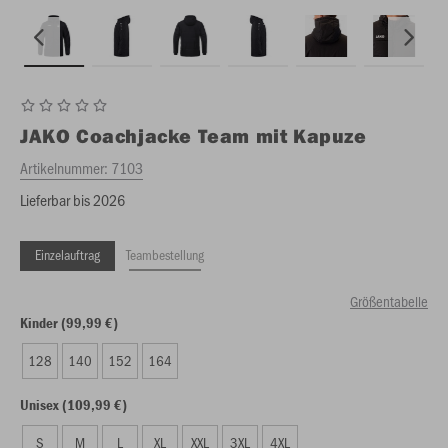
JAKO
Coachjacke Team mit Kapuze
Artikelnummer:
7103
Lieferbar bis 2026
Einzelauftrag
Teambestellung
Größentabelle
Kinder (99,99 €)
128
140
152
164
Unisex (109,99 €)
S
M
L
XL
XXL
3XL
4XL