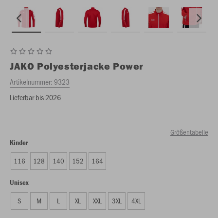
JAKO
Polyesterjacke Power
Artikelnummer:
9323
Lieferbar bis 2026
Größentabelle
Kinder
116
128
140
152
164
Unisex
S
M
L
XL
XXL
3XL
4XL