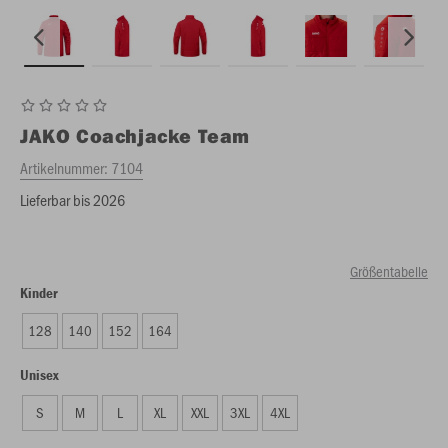
JAKO
Coachjacke Team
Artikelnummer:
7104
Lieferbar bis 2026
Größentabelle
Kinder
128
140
152
164
Unisex
S
M
L
XL
XXL
3XL
4XL