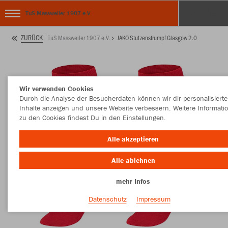
TuS Massweiler 1907 e.V.
ZURÜCK
TuS Massweiler 1907 e.V.
JAKO Stutzenstrumpf Glasgow 2.0
Wir verwenden Cookies
Durch die Analyse der Besucherdaten können wir dir personalisierte
Inhalte anzeigen und unsere Website verbessern. Weitere Informati
zu den Cookies findest Du in den Einstellungen.
Alle akzeptieren
Alle ablehnen
mehr Infos
Datenschutz
Impressum