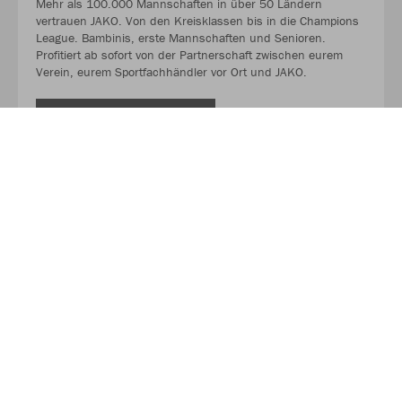
Mehr als 100.000 Mannschaften in über 50 Ländern
vertrauen JAKO. Von den Kreisklassen bis in die Champions
League. Bambinis, erste Mannschaften und Senioren.
Profitiert ab sofort von der Partnerschaft zwischen eurem
Verein, eurem Sportfachhändler vor Ort und JAKO.
MEHR LESEN
Über JAKO
Aus der Garage zum führenden Teamsport-Ausrüster. Die