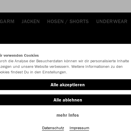
NGARM
JACKEN
HOSEN / SHORTS
UNDERWEAR
ir verwenden Cookies
rch die Analyse der Besucherdaten können wir dir personalisierte Inhalte
zeigen und unsere Website verbessern. Weitere Informationen zu den
okies findest Du in den Einstellungen.
JAK
Alle akzeptieren
Alle ablehnen
Einzelau
mehr Infos
Datenschutz
Impressum