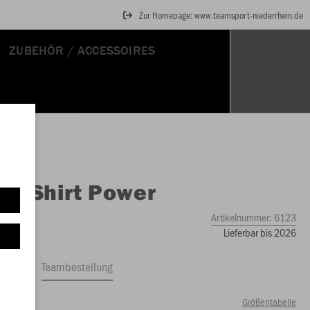
Zur Homepage: www.teamsport-niederrhein.de
ZUBEHÖR / ACCESSOIRES
O
T-Shirt Power
Artikelnummer:
6123
Lieferbar bis 2026
ftrag
Teambestellung
Größentabelle