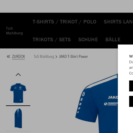
T-SHIRTS / TRIKOT / POLO
SHIRTS LA
TuS
Mahlberg
TRIKOTS / SETS
SCHUHE
BÄLLE
TuS Mahlberg
JAKO T-Shirt Power
ZURÜCK
W
Du
an
Co