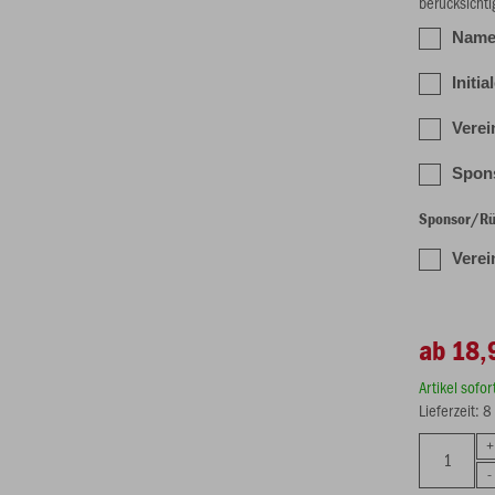
berücksichti
Name/
Initia
Verei
Spons
Sponsor/Rüc
Verei
ab 18,
Artikel sofo
Lieferzeit: 