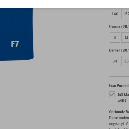
Kinder (18,
140
15
Unisex (20,
S
M
Damen (20,
34
36
Fixe Verede
TuS Ma
weiss
Optionale V
Diese Änder
angezeigt. S