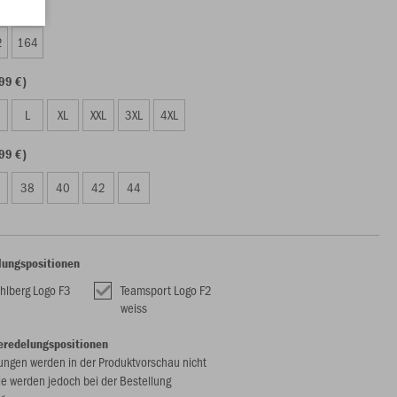
99 €)
2
164
99 €)
L
XL
XXL
3XL
4XL
99 €)
38
40
42
44
lungspositionen
hlberg Logo F3
Teamsport Logo F2
weiss
eredelungspositionen
ungen werden in der Produktvorschau nicht
ie werden jedoch bei der Bestellung