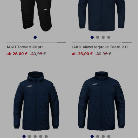
JAKO Torwart-Capri
JAKO Allwetterjacke Team 2.0
ab 26,00 €
39,99 €
ab 26,00 €
39,99 €