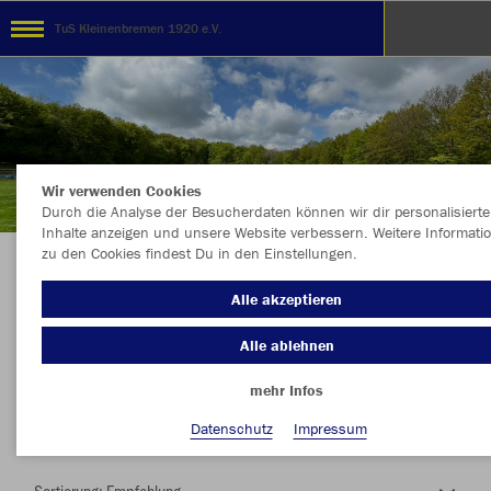
TuS Kleinenbremen 1920 e.V.
Wir verwenden Cookies
Durch die Analyse der Besucherdaten können wir dir personalisierte
Inhalte anzeigen und unsere Website verbessern. Weitere Informati
zu den Cookies findest Du in den Einstellungen.
Herzlich Willkommen im Teamshop TuS
Alle akzeptieren
Kleinenbremen 1920 e.V.
Alle ablehnen
mehr Infos
Nachhaltig
Farbe
Datenschutz
Impressum