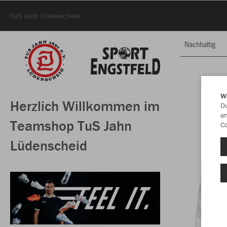
TuS Jahn Lüdenscheid
Nachhaltig
W
Herzlich Willkommen im
Du
an
Teamshop TuS Jahn
Co
Lüdenscheid