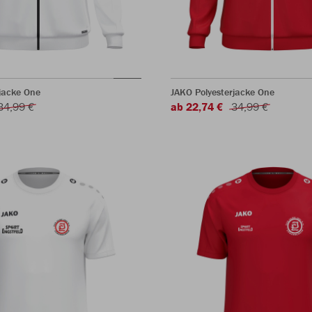
jacke One
JAKO Polyesterjacke One
34,99 €
ab 22,74 €
34,99 €