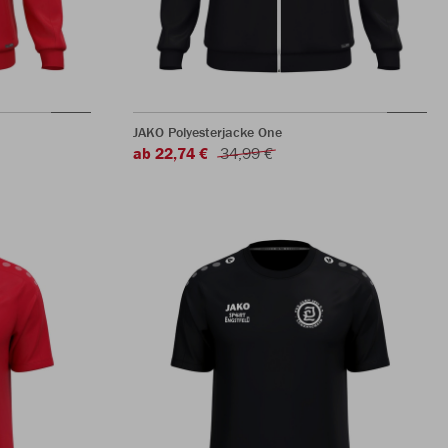
JAKO Polyesterjacke One
ab 22,74 €
34,99 €