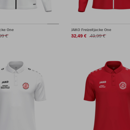
acke One
JAKO Freizeitjacke One
99 €
32,49 €
49,99 €