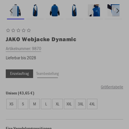
JAKO
Webjacke Dynamic
Artikelnummer:
9870
Lieferbar bis 2028
Einzelauftrag
Teambestellung
Größentabelle
Unisex (43,65 €)
XS
S
M
L
XL
XXL
3XL
4XL
Fixe Veredelungspositionen