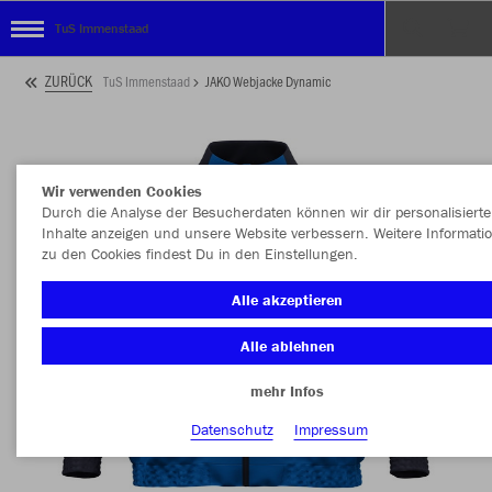
TuS Immenstaad
ZURÜCK
TuS Immenstaad
JAKO Webjacke Dynamic
Wir verwenden Cookies
Durch die Analyse der Besucherdaten können wir dir personalisierte
Inhalte anzeigen und unsere Website verbessern. Weitere Informati
zu den Cookies findest Du in den Einstellungen.
Alle akzeptieren
Alle ablehnen
mehr Infos
Datenschutz
Impressum