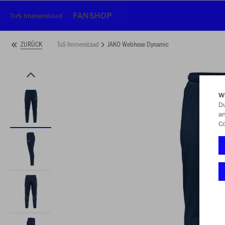
FANSHOP
TuS Immenstaad
TuS Immenstaad
JAKO Webhose Dynamic
ZURÜCK
W
Du
an
Co