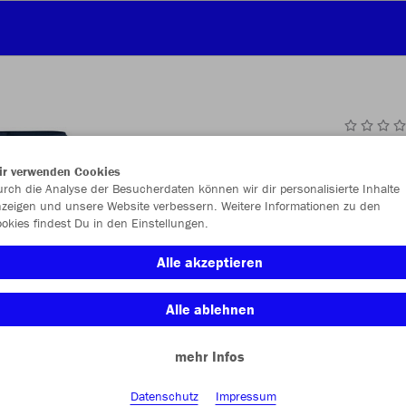
JAK
ir verwenden Cookies
rch die Analyse der Besucherdaten können wir dir personalisierte Inhalte
zeigen und unsere Website verbessern. Weitere Informationen zu den
okies findest Du in den Einstellungen.
Einzelau
Alle akzeptieren
Alle ablehnen
Unisex (27,
mehr Infos
S
M
Datenschutz
Impressum