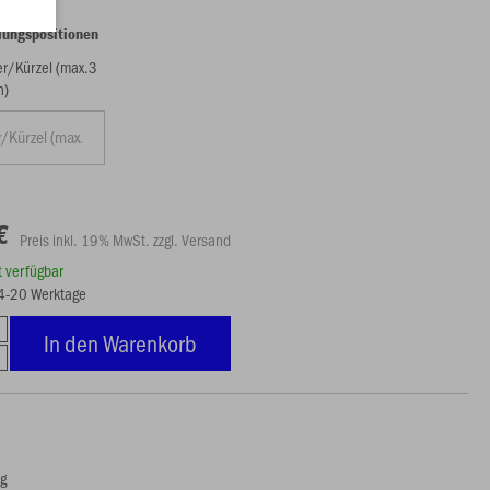
lungspositionen
/Kürzel (max.3
n)
€
Preis inkl. 19% MwSt. zzgl. Versand
rt verfügbar
14-20 Werktage
In den Warenkorb
ng