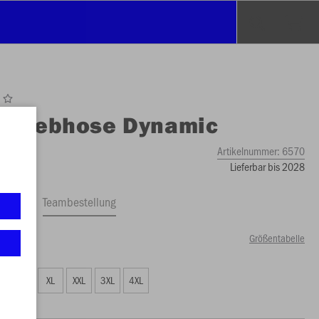
O
Webhose Dynamic
Artikelnummer:
6570
Lieferbar bis 2028
ftrag
Teambestellung
Größentabelle
65 €)
L
XL
XXL
3XL
4XL