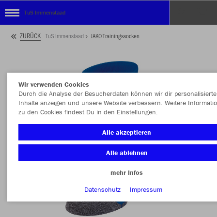
TuS Immenstaad
ZURÜCK
TuS Immenstaad
JAKO Trainingssocken
Wir verwenden Cookies
Durch die Analyse der Besucherdaten können wir dir personalisierte
Inhalte anzeigen und unsere Website verbessern. Weitere Informati
zu den Cookies findest Du in den Einstellungen.
Alle akzeptieren
Alle ablehnen
mehr Infos
Datenschutz
Impressum