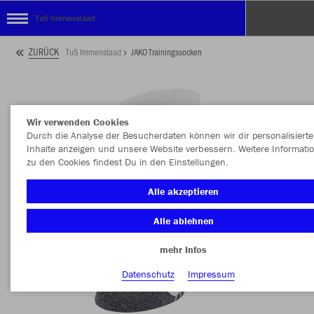
TuS Immenstaad
ZURÜCK
TuS Immenstaad
JAKO Trainingssocken
Wir verwenden Cookies
Durch die Analyse der Besucherdaten können wir dir personalisierte
Inhalte anzeigen und unsere Website verbessern. Weitere Informati
zu den Cookies findest Du in den Einstellungen.
Alle akzeptieren
Alle ablehnen
mehr Infos
Datenschutz
Impressum