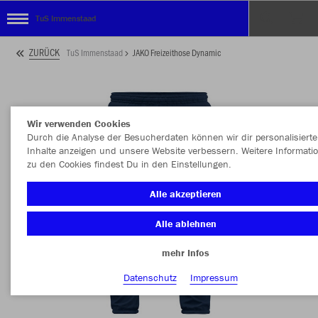
TuS Immenstaad
ZURÜCK
TuS Immenstaad
JAKO Freizeithose Dynamic
Wir verwenden Cookies
Durch die Analyse der Besucherdaten können wir dir personalisierte
Inhalte anzeigen und unsere Website verbessern. Weitere Informati
zu den Cookies findest Du in den Einstellungen.
Alle akzeptieren
Alle ablehnen
mehr Infos
Datenschutz
Impressum