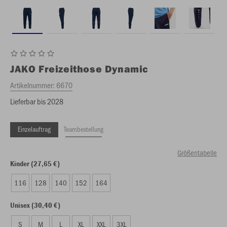
JAKO
Freizeithose Dynamic
Artikelnummer:
6670
Lieferbar bis 2028
Einzelauftrag
Teambestellung
Größentabelle
Kinder (27,65 €)
116
128
140
152
164
Unisex (30,40 €)
S
M
L
XL
XXL
3XL