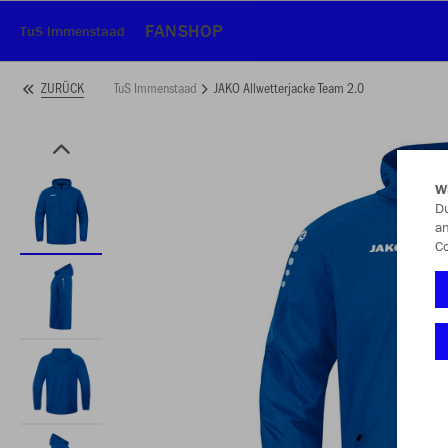
FANSHOP
TuS Immenstaad
TuS Immenstaad
JAKO Allwetterjacke Team 2.0
ZURÜCK
W
Du
an
Co