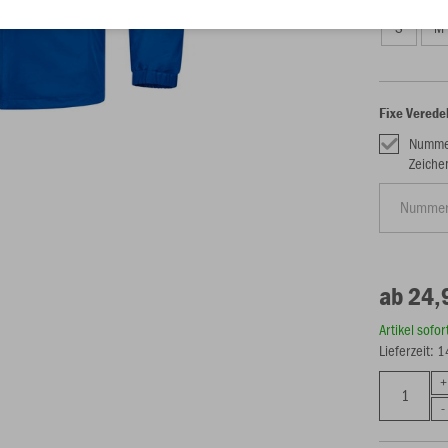
S
M
Fixe Verede
Nummer
Zeiche
ab 24,
Artikel sofo
Lieferzeit: 