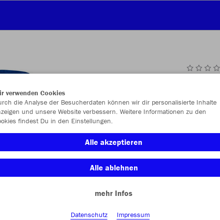
JAK
ir verwenden Cookies
rch die Analyse der Besucherdaten können wir dir personalisierte Inhalte
zeigen und unsere Website verbessern. Weitere Informationen zu den
okies findest Du in den Einstellungen.
Einzelau
Alle akzeptieren
Alle ablehnen
Kinder (24,
mehr Infos
116
12
Unisex (27,
Datenschutz
Impressum