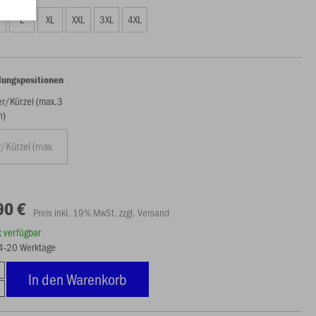
L
XL
XXL
3XL
4XL
lungspositionen
/Kürzel (max.3
n)
90 €
Preis inkl. 19% MwSt. zzgl. Versand
rt verfügbar
14-20 Werktage
In den Warenkorb