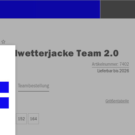
O
Allwetterjacke Team 2.0
Artikelnummer:
7402
Lieferbar bis 2026
ftrag
Teambestellung
Größentabelle
90 €)
8
140
152
164
65 €)