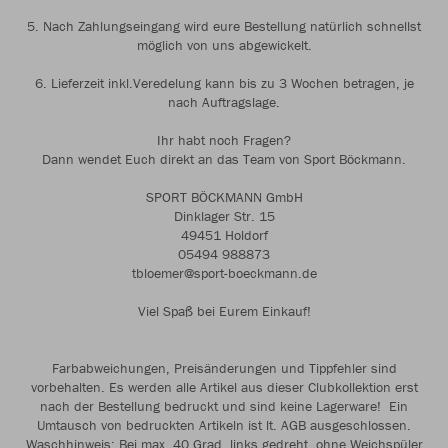
5. Nach Zahlungseingang wird eure Bestellung natürlich schnellst
möglich von uns abgewickelt.
6. Lieferzeit inkl.Veredelung kann bis zu 3 Wochen betragen, je
nach Auftragslage.
Ihr habt noch Fragen?
Dann wendet Euch direkt an das Team von Sport Böckmann.
SPORT BÖCKMANN GmbH
Dinklager Str. 15
49451 Holdorf
05494 988873
tbloemer@sport-boeckmann.de
Viel Spaß bei Eurem Einkauf!
Farbabweichungen, Preisänderungen und Tippfehler sind
vorbehalten. Es werden alle Artikel aus dieser Clubkollektion erst
nach der Bestellung bedruckt und sind keine Lagerware! Ein
Umtausch von bedruckten Artikeln ist lt. AGB ausgeschlossen.
Waschhinweis: Bei max. 40 Grad, links gedreht, ohne Weichspüler