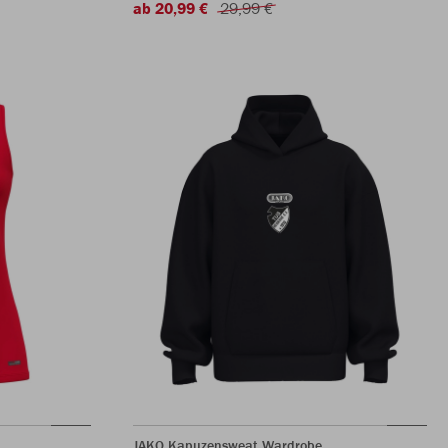
ab 20,99 €
29,99 €
JAKO Kapuzensweat Wardrobe