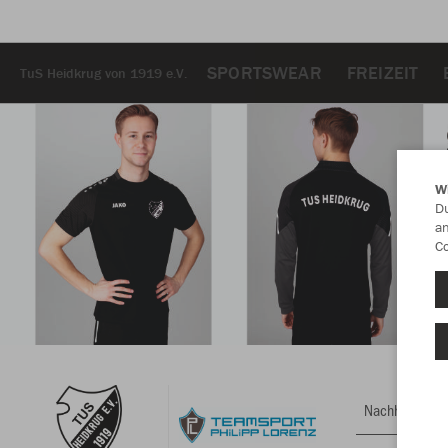
SPORTSWEAR
FREIZEIT
TuS Heidkrug von 1919 e.V.
W
Du
an
Co
Nachhaltig