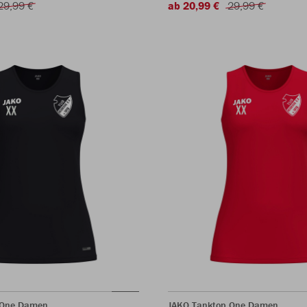
29,99 €
ab 20,99 €
29,99 €
 One Damen
JAKO Tanktop One Damen