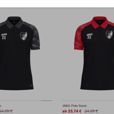
c
JAKO Polo Sonic
34,99 €
ab 23,74 €
34,99 €