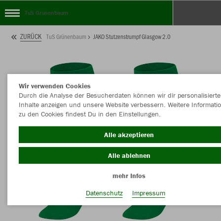
TuS Grünenbaum
ZURÜCK
TuS Grünenbaum
JAKO Stutzenstrumpf Glasgow 2.0
Wir verwenden Cookies
Durch die Analyse der Besucherdaten können wir dir personalisierte
Inhalte anzeigen und unsere Website verbessern. Weitere Informati
zu den Cookies findest Du in den Einstellungen.
Alle akzeptieren
Alle ablehnen
mehr Infos
Datenschutz
Impressum