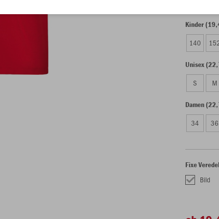
Kinder (19,
140
15
Unisex (22,
S
M
Damen (22,
34
36
Fixe Verede
Bild