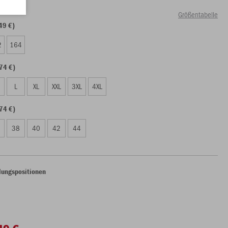
Größentabelle
49 €)
2
164
74 €)
L
XL
XXL
3XL
4XL
74 €)
38
40
42
44
lungspositionen