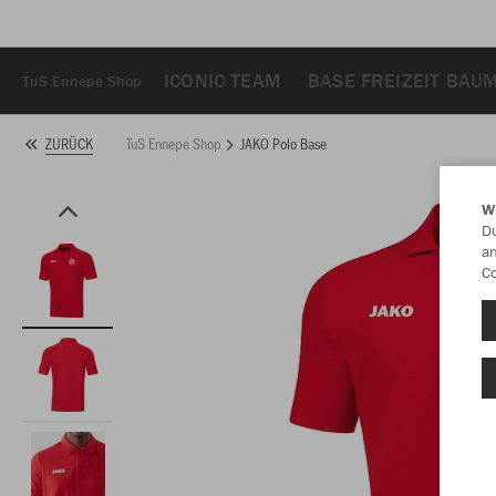
ICONIC TEAM
BASE FREIZEIT BAU
TuS Ennepe Shop
TuS Ennepe Shop
JAKO Polo Base
ZURÜCK
W
Du
an
Co