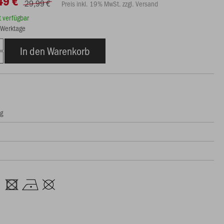
49 €
29,99 €
Preis inkl. 19% MwSt. zzgl. Versand
rt verfügbar
5 Werktage
In den Warenkorb
ng