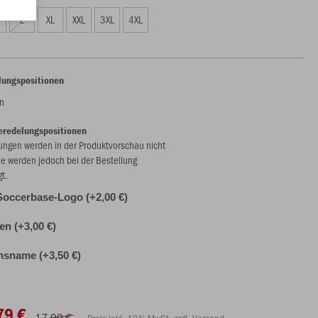
L
XL
XXL
3XL
4XL
lungspositionen
n
eredelungspositionen
ungen werden in der Produktvorschau nicht
ie werden jedoch bei der Bestellung
gt.
Soccerbase-Logo (+2,00 €)
len (+3,00 €)
nsname (+3,50 €)
79 €
17,99 €