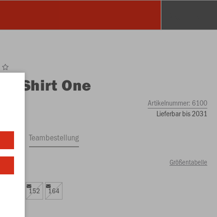
O
T-Shirt One
Artikelnummer:
6100
Lieferbar bis 2031
ftrag
Teambestellung
Größentabelle
79 €)
8
140
152
164
99 €)