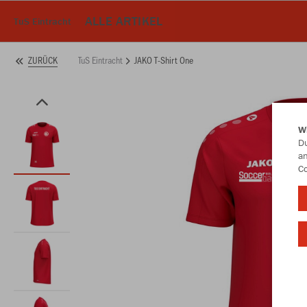
ALLE ARTIKEL
TuS Eintracht
TuS Eintracht
JAKO T-Shirt One
ZURÜCK
W
Du
an
Co