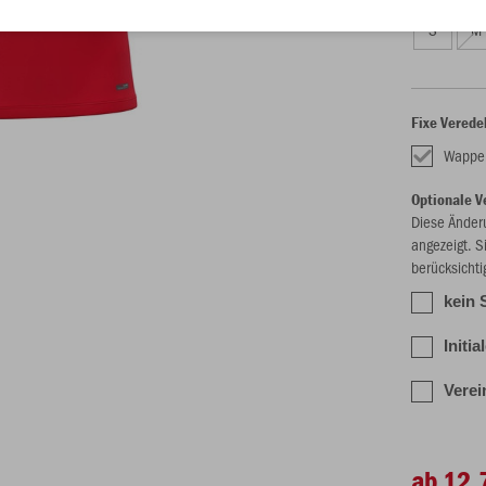
S
M
Fixe Verede
Wappe
Optionale V
Diese Änder
angezeigt. S
berücksichti
kein 
Initia
Verei
ab 12,