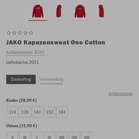
JAKO
Kapuzensweat One Cotton
Artikelnummer:
6701
Lieferbar bis 2031
Einzelauftrag
Teambestellung
Größentabelle
Kinder (28,99 €)
116
128
140
152
164
Unisex (31,99 €)
S
M
L
XL
XXL
3XL
4XL