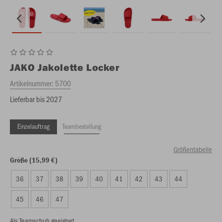
JAKO
Jakolette Locker
Artikelnummer:
5700
Lieferbar bis 2027
Einzelauftrag
Teambestellung
Größentabelle
Größe (15,99 €)
36
37
38
39
40
41
42
43
44
45
46
47
Als Teamschuh geeignet