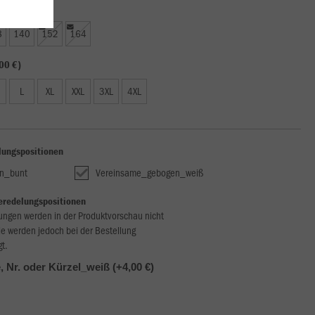
50 €)
8
140
152
164
00 €)
L
XL
XXL
3XL
4XL
lungspositionen
n_bunt
Vereinsame_gebogen_weiß
eredelungspositionen
ungen werden in der Produktvorschau nicht
ie werden jedoch bei der Bestellung
gt.
 Nr. oder Kürzel_weiß (+4,00 €)