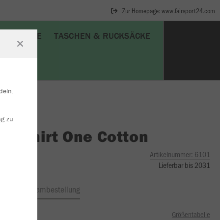
Zur Homepage: www.fairsport24.com
SCHUHE
TASCHEN & RUCKSÄCKE
deln.
ng
zu
O
T-Shirt One Cotton
Artikelnummer:
6101
Lieferbar bis 2031
ftrag
Teambestellung
Größentabelle