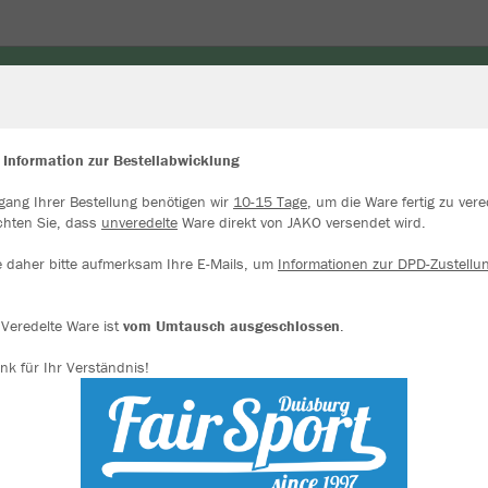
ORWART
ZUBEHÖR & ACCESSOIRES
UNDERWEAR
 Information zur Bestellabwicklung
gang Ihrer Bestellung benötigen wir
10-15 Tage
, um die Ware fertig zu vere
ir verwenden Cookies
chten Sie, dass
unveredelte
Ware direkt von JAKO versendet wird.
rch die Analyse der Besucherdaten können wir dir personalisierte Inhalte
zeigen und unsere Website verbessern. Weitere Informationen zu den
e daher bitte aufmerksam Ihre E-Mails, um
Informationen zur DPD-Zustellu
okies findest Du in den Einstellungen.
JAK
Alle akzeptieren
Veredelte Ware ist
vom Umtausch ausgeschlossen
.
nk für Ihr Verständnis!
Alle ablehnen
Einzelau
mehr Infos
Datenschutz
Impressum