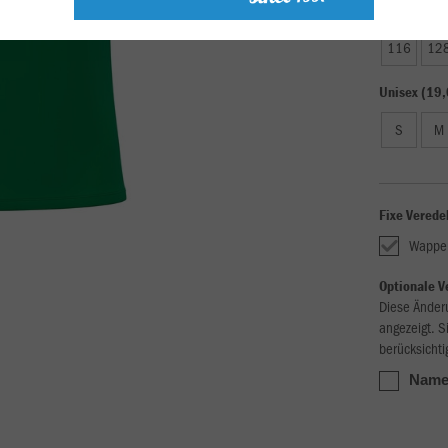
Kinder (16,
116
12
Unisex (19,
S
M
Fixe Verede
Wappe
Optionale V
Diese Änder
angezeigt. S
berücksichti
Name,