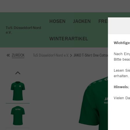
HOSEN
JACKEN
FREIZEIT
T
TuS Düsseldorf-Nord
e.V.
WINTERARTIKEL
Wichtige
Nach Ein
TuS Düsseldorf-Nord e.V.
JAKO T-Shirt One Cotton
ZURÜCK
W
Bitte bea
Du
an
Lesen Si
Co
erhalten.
Hinweis:
Vielen Da