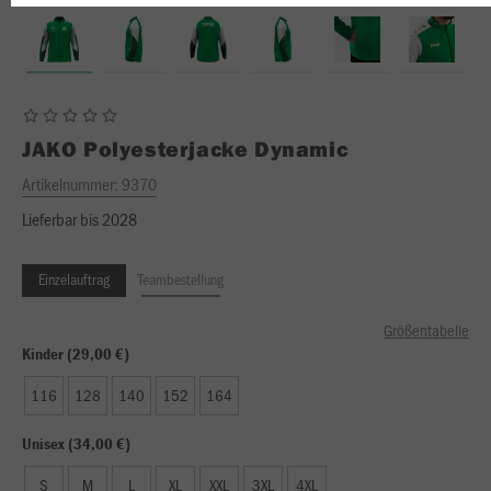
JAKO
Polyesterjacke Dynamic
Artikelnummer:
9370
Lieferbar bis 2028
Einzelauftrag
Teambestellung
Größentabelle
Kinder (29,00 €)
116
128
140
152
164
Unisex (34,00 €)
S
M
L
XL
XXL
3XL
4XL