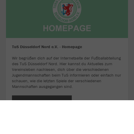
TuS Düsseldorf Nord e.V. - Homepage
Wir begrüßen dich auf der Internetseite der Fußballabteilung
des TuS Düsseldorf Nord. Hier kannst du Aktuelles zum
Vereinsleben nachlesen, dich über die verschiedenen
Jugendmannschaften beim TuS informieren oder einfach nur
schauen, wie die letzten Spiele der verschiedenen
Mannschaften ausgegangen sind.
JETZT FOLGEN