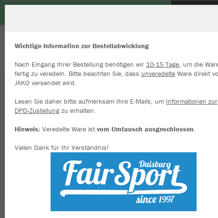
TuS Düsseldorf-Nord e.V.
ZURÜCK
TuS Düsseldorf-Nord e.V.
JAKO Polyesterjacke Dynamic
Wichtige Information zur Bestellabwicklung
Nach Eingang Ihrer Bestellung benötigen wir
10-15 Tage
, um die War
fertig zu veredeln. Bitte beachten Sie, dass
unveredelte
Ware direkt v
JAKO versendet wird.
Wir verwenden Cookies
Durch die Analyse der Besucherdaten können wir dir personalisierte
Lesen Sie daher bitte aufmerksam Ihre E-Mails, um
Informationen zur
Inhalte anzeigen und unsere Website verbessern. Weitere Informati
DPD-Zustellung
zu erhalten.
zu den Cookies findest Du in den Einstellungen.
Hinweis:
Veredelte Ware ist
vom Umtausch ausgeschlossen
.
Alle akzeptieren
Vielen Dank für Ihr Verständnis!
Alle ablehnen
mehr Infos
Datenschutz
Impressum