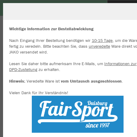
TuS Düsseldorf-Nord e.V.
ZURÜCK
TuS Düsseldorf-Nord e.V.
JAKO Polo Dynamic
Wichtige Information zur Bestellabwicklung
Nach Eingang Ihrer Bestellung benötigen wir
10-15 Tage
, um die War
fertig zu veredeln. Bitte beachten Sie, dass
unveredelte
Ware direkt v
JAKO versendet wird.
Wir verwenden Cookies
Durch die Analyse der Besucherdaten können wir dir personalisierte
Lesen Sie daher bitte aufmerksam Ihre E-Mails, um
Informationen zur
Inhalte anzeigen und unsere Website verbessern. Weitere Informati
DPD-Zustellung
zu erhalten.
zu den Cookies findest Du in den Einstellungen.
Hinweis:
Veredelte Ware ist
vom Umtausch ausgeschlossen
.
Alle akzeptieren
Vielen Dank für Ihr Verständnis!
Alle ablehnen
mehr Infos
Datenschutz
Impressum