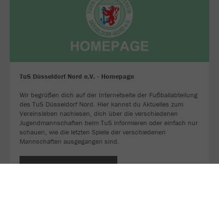
TuS Düsseldorf Nord e.V. - Homepage
Wir begrüßen dich auf der Internetseite der Fußballabteilung
des TuS Düsseldorf Nord. Hier kannst du Aktuelles zum
Vereinsleben nachlesen, dich über die verschiedenen
Jugendmannschaften beim TuS informieren oder einfach nur
schauen, wie die letzten Spiele der verschiedenen
Mannschaften ausgegangen sind.
JETZT FOLGEN