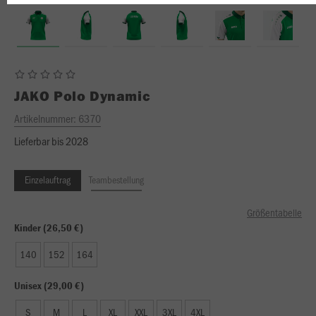
JAKO
Polo Dynamic
Artikelnummer:
6370
Lieferbar bis 2028
Einzelauftrag
Teambestellung
Größentabelle
Kinder (26,50 €)
140
152
164
Unisex (29,00 €)
S
M
L
XL
XXL
3XL
4XL