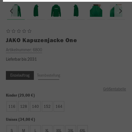
JAKO
Kapuzenjacke One
Artikelnummer:
6800
Lieferbar bis 2031
Einzelauftrag
Teambestellung
Größentabelle
Kinder (29,00 €)
116
128
140
152
164
Unisex (34,00 €)
S
M
L
XL
XXL
3XL
4XL