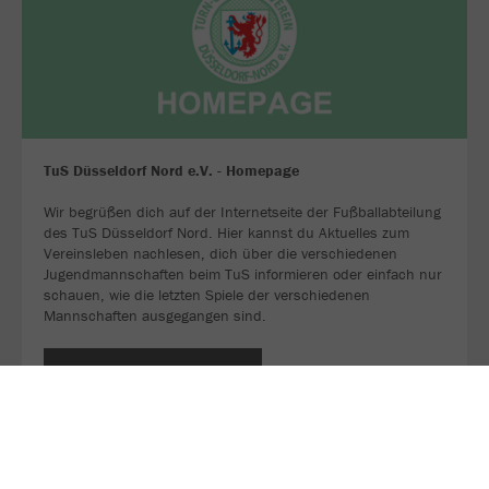
TuS Düsseldorf Nord e.V. - Homepage
Wir begrüßen dich auf der Internetseite der Fußballabteilung
des TuS Düsseldorf Nord. Hier kannst du Aktuelles zum
Vereinsleben nachlesen, dich über die verschiedenen
Jugendmannschaften beim TuS informieren oder einfach nur
schauen, wie die letzten Spiele der verschiedenen
Mannschaften ausgegangen sind.
JETZT FOLGEN