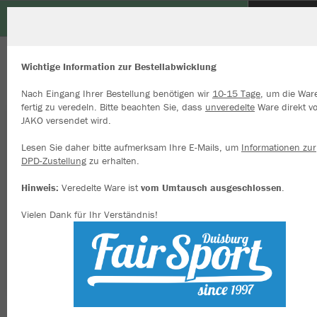
TuS Düsseldorf-Nord e.V.
ZURÜCK
TuS Düsseldorf-Nord e.V.
JAKO Kapuzenjacke One
Wichtige Information zur Bestellabwicklung
Nach Eingang Ihrer Bestellung benötigen wir
10-15 Tage
, um die War
fertig zu veredeln. Bitte beachten Sie, dass
unveredelte
Ware direkt v
JAKO versendet wird.
Wir verwenden Cookies
Durch die Analyse der Besucherdaten können wir dir personalisierte
Lesen Sie daher bitte aufmerksam Ihre E-Mails, um
Informationen zur
Inhalte anzeigen und unsere Website verbessern. Weitere Informati
DPD-Zustellung
zu erhalten.
zu den Cookies findest Du in den Einstellungen.
Hinweis:
Veredelte Ware ist
vom Umtausch ausgeschlossen
.
Alle akzeptieren
Vielen Dank für Ihr Verständnis!
Alle ablehnen
mehr Infos
Datenschutz
Impressum