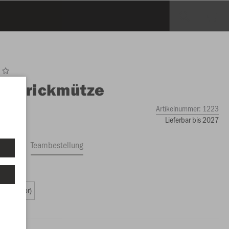
O
Strickmütze
Artikelnummer:
1223
Lieferbar bis 2027
ftrag
Teambestellung
9 €)
2 (Senior)