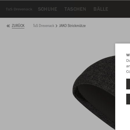
SCHUHE
TASCHEN
BÄLLE
TuS Drevenack
TuS Drevenack
JAKO Strickmütze
ZURÜCK
W
Du
an
Co