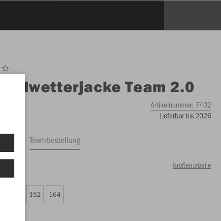
O
Allwetterjacke Team 2.0
Artikelnummer:
7402
Lieferbar bis 2026
ftrag
Teambestellung
Größentabelle
99 €)
8
140
152
164
99 €)