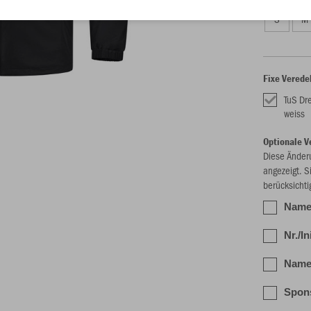
S
M
Fixe Verede
TuS Dr
weiss
Optionale V
Diese Änder
angezeigt. S
berücksichti
Name,
Nr./In
Name/
Spons