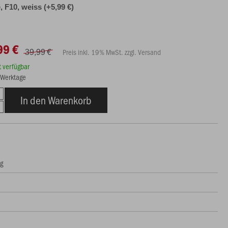
 F10, weiss (+5,99 €)
99 €
39,99 €
Preis inkl. 19% MwSt. zzgl. Versand
rt verfügbar
5 Werktage
In den Warenkorb
ng