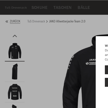
SCHUHE
TASCHEN
BÄLLE
TuS Drevenack
TuS Drevenack
JAKO Allwetterjacke Team 2.0
ZURÜCK
W
Du
an
Co