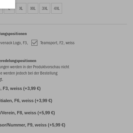
L
XL
XXL
3XL
4XL
lungspositionen
evenack Logo, F3,
Teamsport, F2, weiss
eredelungspositionen
ungen werden in der Produktvorschau nicht
ie werden jedoch bei der Bestellung
gt.
 F3, weiss (+3,99 €)
itialen, F6, weiss (+3,99 €)
Verein, F8, weiss (+5,99 €)
or/Nummer, F9, weiss (+5,99 €)