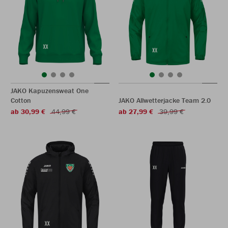
JAKO Kapuzensweat One
Cotton
JAKO Allwetterjacke Team 2.0
ab 30,99 €
44,99 €
ab 27,99 €
39,99 €