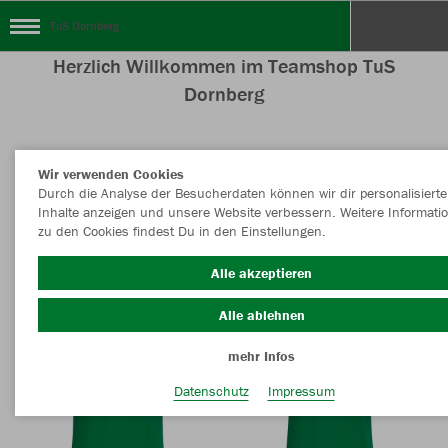
TuS Dornberg
Herzlich Willkommen im Teamshop TuS
Dornberg
Wir verwenden Cookies
Nachhaltig
Farbe
Durch die Analyse der Besucherdaten können wir dir personalisierte
Inhalte anzeigen und unsere Website verbessern. Weitere Informati
zu den Cookies findest Du in den Einstellungen.
Alle akzeptieren
Alle ablehnen
mehr Infos
Datenschutz
Impressum