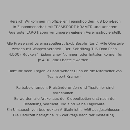
Herzlich Willkommen im offiziellen Teamshop des TuS Dom-Esch
In Zusammenarbeit mit TEAMSPORT KRÄMER und unserem
Ausrüster JAKO haben wir unseren eigenen Vereinsshop erstellt.
Alle Preise sind vereinsrabattiert , Excl. Beschriftung -Alle Oberteile
werden mit Wappen veredelt . Der Schriftzug TuS Dom-Esch
4,50€ ( Rücken ) Eigenname/ Nummer oder Initialen können für
je 4,00 dazu bestellt werden .
Habt Ihr noch Fragen ? Dann wendet Euch an die Mitarbeiter von
Teamsport Krämer -
Farbabeichungen, Preisänderungen und Tippfehler sind
vorbehalten .
Es werden alle Artikel aus der Clubcollection erst nach der
Bestellung bedruckt und sind keine Lagerware.
Ein Umtausch von bedruckten Artikeln ist lt. AGB ausgeschlossen .
Die Lieferzeit beträgt ca. 15 Werktage nach der Bestellung .