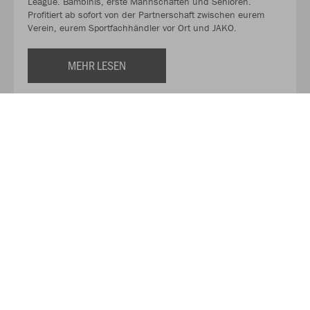
League. Bambinis, erste Mannschaften und Senioren.
Profitiert ab sofort von der Partnerschaft zwischen eurem
Verein, eurem Sportfachhändler vor Ort und JAKO.
MEHR LESEN
Über JAKO
Aus der Garage zum führenden Teamsport-Ausrüster. Die
Erfolgsgeschichte von JAKO beginnt 1989 und dauert bis
heute an. Seit der Gründung ist es das Ziel von JAKO, der
optimale Partner für alle Teams zu sein. In Deutschland,