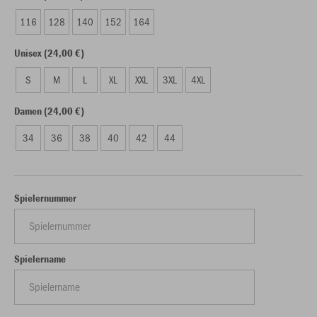
116
128
140
152
164
Unisex (24,00 €)
S
M
L
XL
XXL
3XL
4XL
Damen (24,00 €)
34
36
38
40
42
44
Spielernummer
Spielername