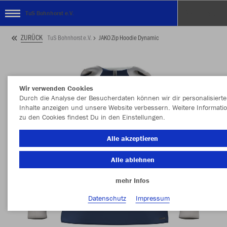
TuS Bohnhorst e.V.
ZURÜCK
TuS Bohnhorst e.V.
JAKO Zip Hoodie Dynamic
Wir verwenden Cookies
Durch die Analyse der Besucherdaten können wir dir personalisierte
Inhalte anzeigen und unsere Website verbessern. Weitere Informati
zu den Cookies findest Du in den Einstellungen.
Alle akzeptieren
Alle ablehnen
mehr Infos
Datenschutz
Impressum