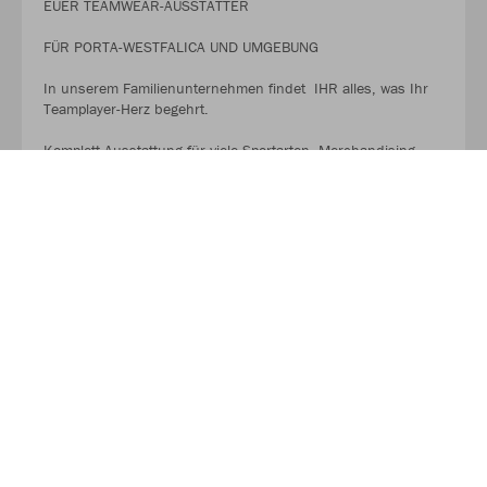
EUER TEAMWEAR-AUSSTATTER
FÜR PORTA-WESTFALICA UND UMGEBUNG
In unserem Familienunternehmen findet IHR alles, was Ihr
Teamplayer-Herz begehrt.
Komplett-Ausstattung für viele Sportarten, Merchandising
und Zubehör aus einer Hand..
MEHR LESEN