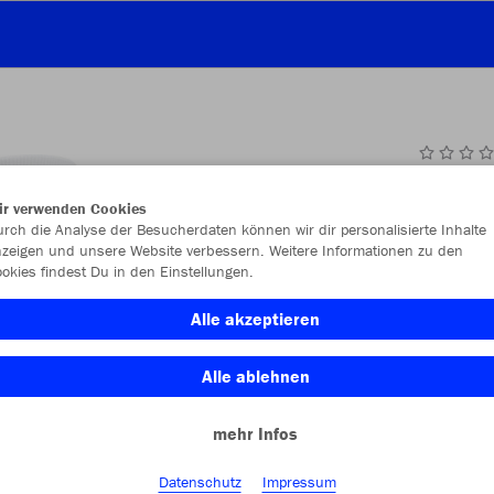
JAK
ir verwenden Cookies
rch die Analyse der Besucherdaten können wir dir personalisierte Inhalte
zeigen und unsere Website verbessern. Weitere Informationen zu den
okies findest Du in den Einstellungen.
Einzelau
Alle akzeptieren
Alle ablehnen
Größe (6,9
mehr Infos
(35-38)
Datenschutz
Impressum