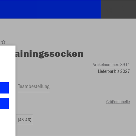
O
Trainingssocken
Artikelnummer:
3911
Lieferbar bis 2027
ftrag
Teambestellung
Größentabelle
9 €)
(39-42)
(43-46)