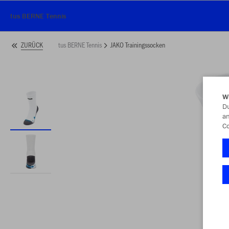
tus BERNE Tennis
tus BERNE Tennis
JAKO Trainingssocken
ZURÜCK
W
Du
an
Co