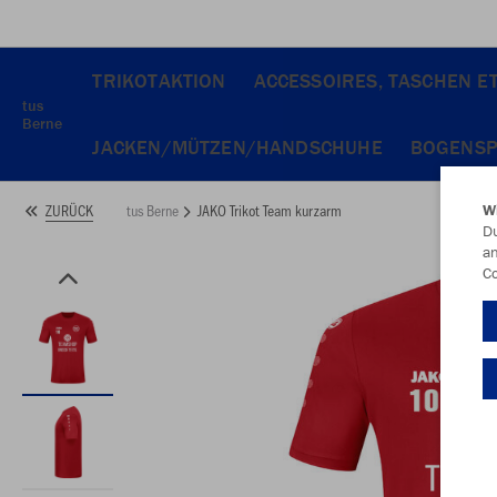
TRIKOTAKTION
ACCESSOIRES, TASCHEN ET
tus
Berne
JACKEN/MÜTZEN/HANDSCHUHE
BOGENS
tus Berne
JAKO Trikot Team kurzarm
ZURÜCK
W
Du
an
Co