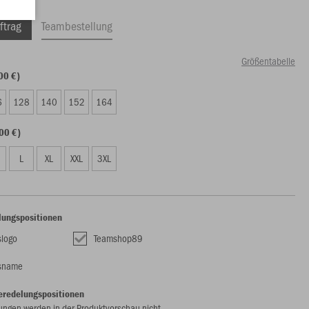
ftrag
Teambestellung
Größentabelle
00 €)
6
128
140
152
164
00 €)
L
XL
XXL
3XL
lungspositionen
slogo
Teamshop89
nsname
eredelungspositionen
ungen werden in der Produktvorschau nicht