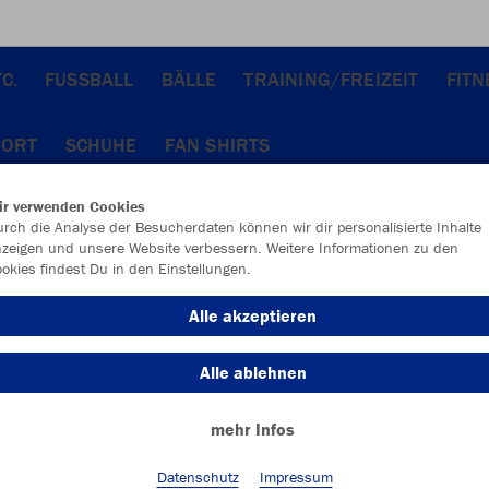
C.
FUSSBALL
BÄLLE
TRAINING/FREIZEIT
FIT
PORT
SCHUHE
FAN SHIRTS
ir verwenden Cookies
rch die Analyse der Besucherdaten können wir dir personalisierte Inhalte
zeigen und unsere Website verbessern. Weitere Informationen zu den
okies findest Du in den Einstellungen.
JAK
Alle akzeptieren
sportrot
Alle ablehnen
mehr Infos
Datenschutz
Impressum