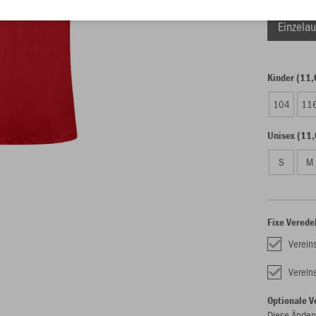
Einzelau
Kinder (11,
104
11
Unisex (11,
S
M
Fixe Verede
Verein
Verei
Optionale V
Diese Änder