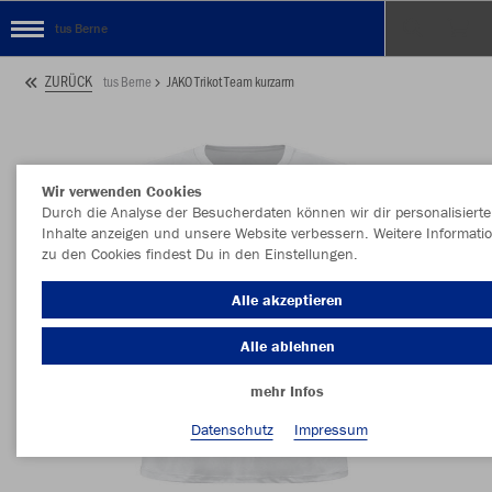
tus Berne
ZURÜCK
tus Berne
JAKO Trikot Team kurzarm
Wir verwenden Cookies
Durch die Analyse der Besucherdaten können wir dir personalisierte
Inhalte anzeigen und unsere Website verbessern. Weitere Informati
zu den Cookies findest Du in den Einstellungen.
Alle akzeptieren
Alle ablehnen
mehr Infos
Datenschutz
Impressum