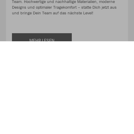
Team. Hochwertige und nachhaltige Materialien, moderne
Designs und optimaler Tragekomfort – statte Dich jetzt aus
und bringe Dein Team auf das nächste Level!
MEHR LESEN
Unser Partner für Textilien!
Brosch Textil - Ihr Experte für hochwertige Textilien! Hier