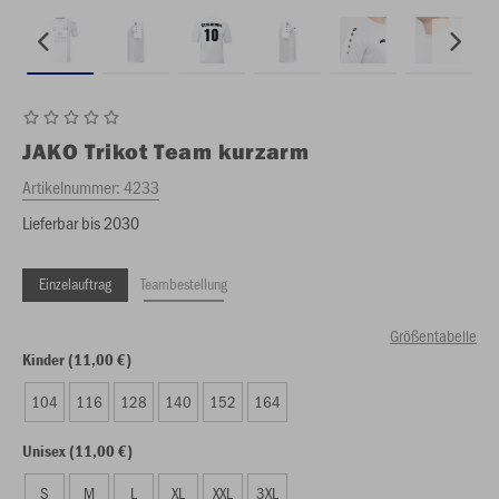
JAKO
Trikot Team kurzarm
Artikelnummer:
4233
Lieferbar bis 2030
Einzelauftrag
Teambestellung
Größentabelle
Kinder (11,00 €)
104
116
128
140
152
164
Unisex (11,00 €)
S
M
L
XL
XXL
3XL