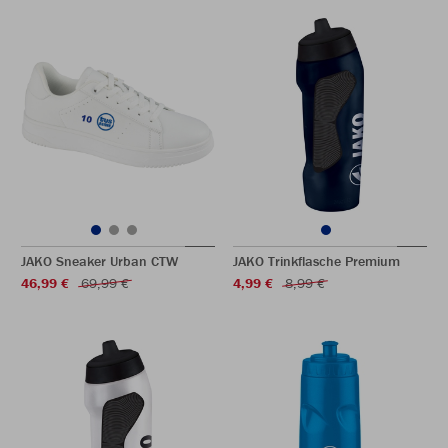
JAKO Sneaker Urban CTW
JAKO Trinkflasche Premium
46,99 €
69,99 €
4,99 €
8,99 €