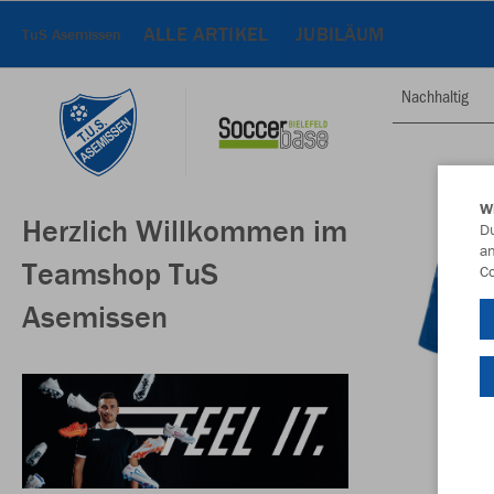
ALLE ARTIKEL
JUBILÄUM
TuS Asemissen
Nachhaltig
W
Herzlich Willkommen im
Du
an
Teamshop TuS
Co
Asemissen