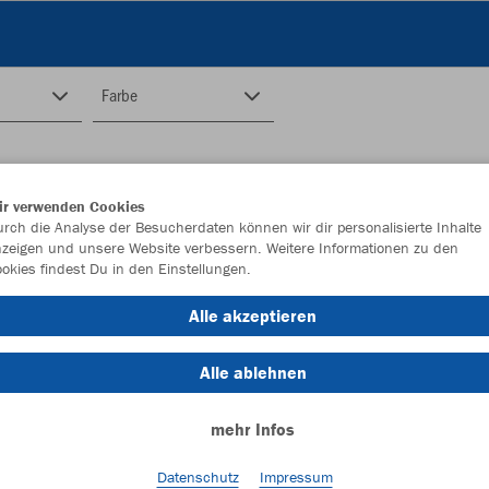
Farbe
ir verwenden Cookies
rch die Analyse der Besucherdaten können wir dir personalisierte Inhalte
zeigen und unsere Website verbessern. Weitere Informationen zu den
okies findest Du in den Einstellungen.
Alle akzeptieren
Alle ablehnen
mehr Infos
Datenschutz
Impressum