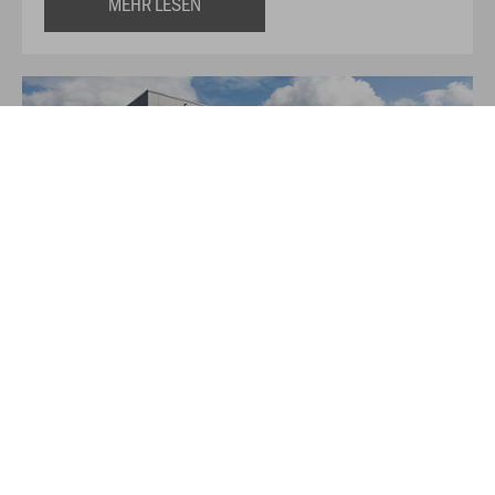
MEHR LESEN
Über JAKO
Aus der Garage zum führenden Teamsport-Ausrüster. Die
Erfolgsgeschichte von JAKO beginnt 1989 und dauert bis
heute an. Seit der Gründung ist es das Ziel von JAKO, der
optimale Partner für alle Teams zu sein. In Deutschland,
weltweit und von der Kreisklasse bis in die Champions
League. WE ARE TEAM!