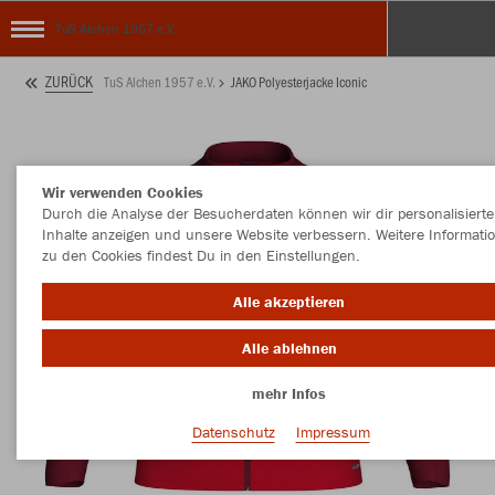
TuS Alchen 1957 e.V.
ZURÜCK
TuS Alchen 1957 e.V.
JAKO Polyesterjacke Iconic
Wir verwenden Cookies
Durch die Analyse der Besucherdaten können wir dir personalisierte
Inhalte anzeigen und unsere Website verbessern. Weitere Informati
zu den Cookies findest Du in den Einstellungen.
Alle akzeptieren
Alle ablehnen
mehr Infos
Datenschutz
Impressum