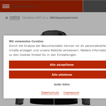
TuS Alchen 1957 e.V.
ZURÜCK
TuS Alchen 1957 e.V.
JAKO Kapuzenjacke Iconic
Wir verwenden Cookies
Durch die Analyse der Besucherdaten können wir dir personalisierte
Inhalte anzeigen und unsere Website verbessern. Weitere Informati
zu den Cookies findest Du in den Einstellungen.
Alle akzeptieren
Alle ablehnen
mehr Infos
Datenschutz
Impressum