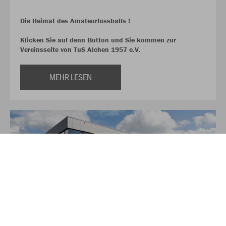
Die Heimat des Amateurfussballs !
Klicken Sie auf denn Button und Sie kommen zur
Vereinsseite von TuS Alchen 1957 e.V.
MEHR LESEN
Über JAKO