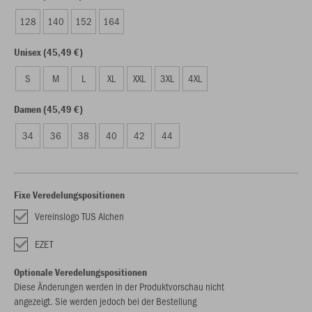
128
140
152
164
Unisex (45,49 €)
S
M
L
XL
XXL
3XL
4XL
Damen (45,49 €)
34
36
38
40
42
44
Fixe Veredelungspositionen
Vereinslogo TUS Alchen
EZET
Optionale Veredelungspositionen
Diese Änderungen werden in der Produktvorschau nicht
angezeigt. Sie werden jedoch bei der Bestellung