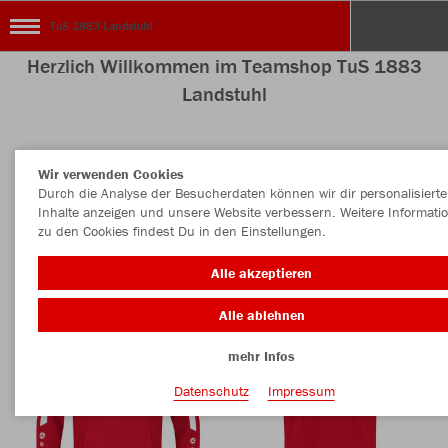
TuS 1883 Landstuhl
Herzlich Willkommen im Teamshop TuS 1883
Landstuhl
Wir verwenden Cookies
Nachhaltig
Farbe
Durch die Analyse der Besucherdaten können wir dir personalisierte
Inhalte anzeigen und unsere Website verbessern. Weitere Informati
zu den Cookies findest Du in den Einstellungen.
Alle akzeptieren
Alle ablehnen
mehr Infos
Datenschutz
Impressum