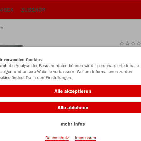
NISEX
ZUBEHÖR
en
JAK
ir verwenden Cookies
Bün
rch die Analyse der Besucherdaten können wir dir personalisierte Inhalte
zeigen und unsere Website verbessern. Weitere Informationen zu den
okies findest Du in den Einstellungen.
Alle akzeptieren
Einzelau
Alle ablehnen
Damen (25,
mehr Infos
34
36
Datenschutz
Impressum