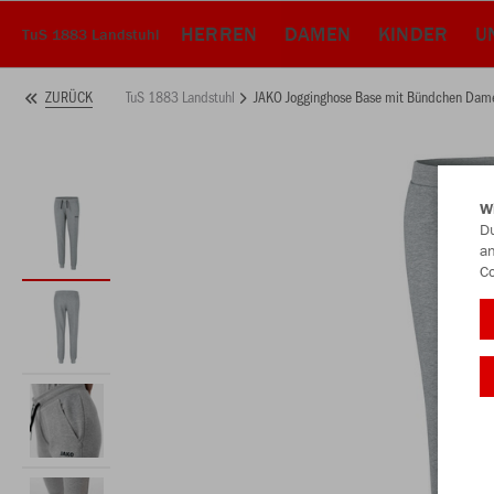
HERREN
DAMEN
KINDER
U
TuS 1883 Landstuhl
TuS 1883 Landstuhl
JAKO Jogginghose Base mit Bündchen Dam
ZURÜCK
W
Du
an
Co