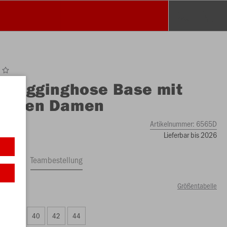
O
Jogginghose Base mit
dchen Damen
Artikelnummer:
6565D
Lieferbar bis 2026
ftrag
Teambestellung
Größentabelle
00 €)
38
40
42
44