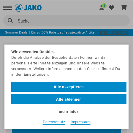
1
Suche
Summer Deals | Bis zu 50% Rabatt auf ausgewählte Artikel |
JETZT ENTDECKEN
Wir verwenden Cookies
Durch die Analyse der Besucherdaten können wir dir
personalisierte Inhalte anzeigen und unsere Website
verbessern. Weitere Informationen zu den Cookies findest Du
in den Einstellungen.
Login zum Teamshop TuS 07 Oberlar
Alle akzeptieren
Passwort
Alle ablehnen
mehr Infos
Datenschutz
Impressum
JETZT EINLOGGEN