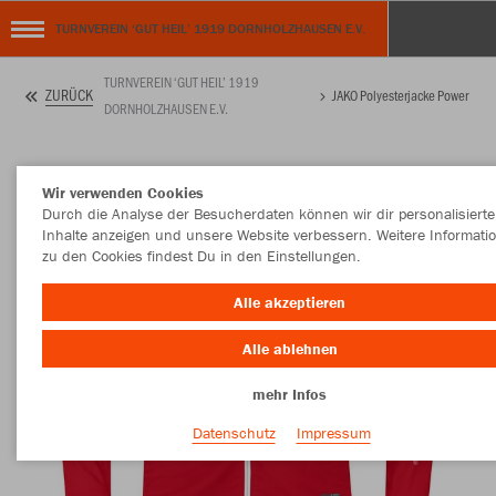
TURNVEREIN ‘GUT HEIL’ 1919 DORNHOLZHAUSEN E.V.
TURNVEREIN ‘GUT HEIL’ 1919
ZURÜCK
JAKO Polyesterjacke Power
DORNHOLZHAUSEN E.V.
Wir verwenden Cookies
Durch die Analyse der Besucherdaten können wir dir personalisierte
Inhalte anzeigen und unsere Website verbessern. Weitere Informati
zu den Cookies findest Du in den Einstellungen.
Alle akzeptieren
Alle ablehnen
mehr Infos
Datenschutz
Impressum