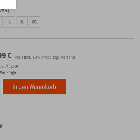
99 €)
L
XL
XXL
99 €
Preis inkl. 19% MwSt. zzgl. Versand
rt verfügbar
5 Werktage
In den Warenkorb
ng