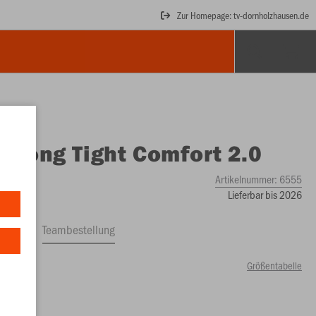
Zur Homepage: tv-dornholzhausen.de
O
Long Tight Comfort 2.0
Artikelnummer:
6555
Lieferbar bis 2026
ftrag
Teambestellung
Größentabelle
99 €)
S
XS