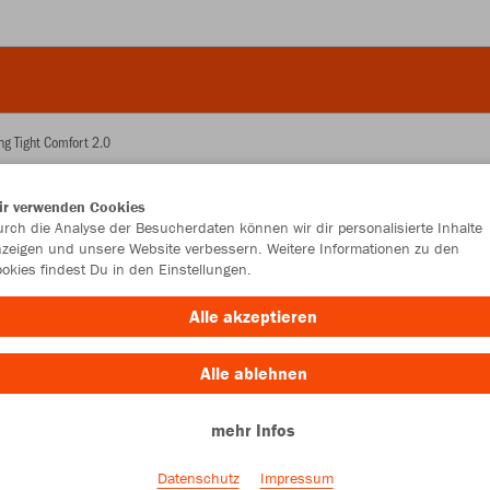
ng Tight Comfort 2.0
ir verwenden Cookies
JAK
rch die Analyse der Besucherdaten können wir dir personalisierte Inhalte
zeigen und unsere Website verbessern. Weitere Informationen zu den
okies findest Du in den Einstellungen.
Alle akzeptieren
Einzelau
Alle ablehnen
mehr Infos
Kinder (19,
3XS
XX
Datenschutz
Impressum