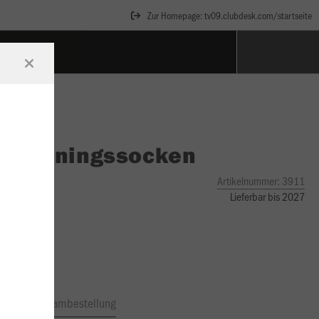
Zur Homepage: tv09.clubdesk.com/startseite
O
Trainingssocken
Artikelnummer:
3911
Lieferbar bis 2027
ftrag
Teambestellung