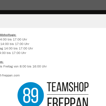
AMEN
ACCESSORIES
 Abholtage:
4:00 bis 17:00 Uhr
 14:00 bis 17:00 Uhr
ir verwenden Cookies
ag 14:00 bis 17:00 Uhr
JAK
rch die Analyse der Besucherdaten können wir dir personalisierte Inhalte
4:00 bis 17:00 Uhr
zeigen und unsere Website verbessern. Weitere Informationen zu den
okies findest Du in den Einstellungen.
weiß
en:
s Freitag von 8:00 bis 16:00 Uhr
Alle akzeptieren
t-freppan.com
Alle ablehnen
mehr Infos
Einzelau
Datenschutz
Impressum