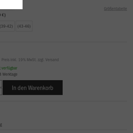
Größentabelle
9 €)
(39-42)
(43-46)
Preis inkl. 19% MwSt. zzgl. Versand
rt verfügbar
14 Werktage
In den Warenkorb
ng