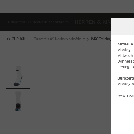
HERREN & KINDER
D
Turnverein 09 Neckarbischofsheim
Turnverein 09 Neckarbischofsheim
JAKO Trainingssocken
ZURÜCK
Aktuelle
Montag 1
Mittwoch
W
Donnerst
Du
Freitag 1
an
Co
Bürozeit
Montag bi
www.spor