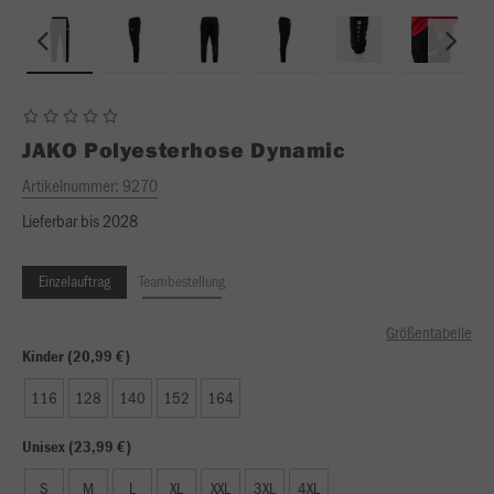
JAKO
Polyesterhose Dynamic
Artikelnummer:
9270
Lieferbar bis 2028
Einzelauftrag
Teambestellung
Größentabelle
Kinder (20,99 €)
116
128
140
152
164
Unisex (23,99 €)
S
M
L
XL
XXL
3XL
4XL