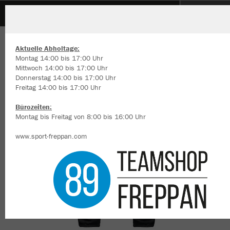
Turnverein 09 Neckarbischofsheim
ZURÜCK
Turnverein 09 Neckarbischofsheim
JAKO Polyesterhose Dynamic
Aktuelle Abholtage:
Montag 14:00 bis 17:00 Uhr
Mittwoch 14:00 bis 17:00 Uhr
Donnerstag 14:00 bis 17:00 Uhr
Freitag 14:00 bis 17:00 Uhr
Wir verwenden Cookies
Durch die Analyse der Besucherdaten können wir dir personalisierte
Bürozeiten:
Inhalte anzeigen und unsere Website verbessern. Weitere Informati
Montag bis Freitag von 8:00 bis 16:00 Uhr
zu den Cookies findest Du in den Einstellungen.
www.sport-freppan.com
Alle akzeptieren
Alle ablehnen
mehr Infos
Datenschutz
Impressum