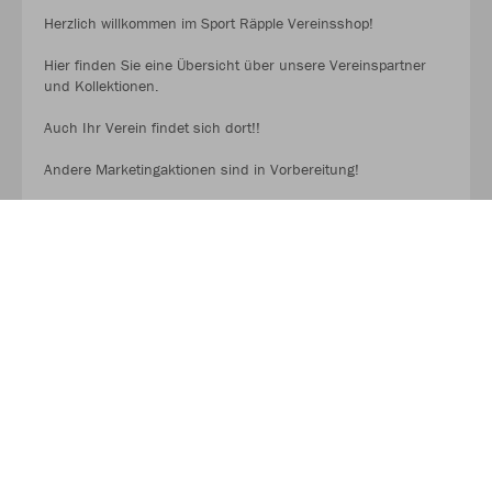
Herzlich willkommen im Sport Räpple Vereinsshop!
Hier finden Sie eine Übersicht über unsere Vereinspartner
und Kollektionen.
Auch Ihr Verein findet sich dort!!
Andere Marketingaktionen sind in Vorbereitung!
Reinschauen lohnt sich!!.
MEHR LESEN