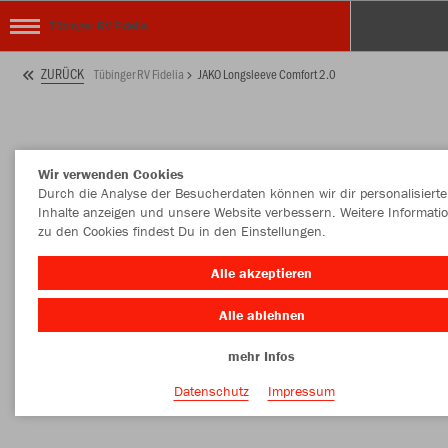
Tübinger RV Fidelia
ZURÜCK
Tübinger RV Fidelia
JAKO Longsleeve Comfort 2.0
Wir verwenden Cookies
Durch die Analyse der Besucherdaten können wir dir personalisierte
Inhalte anzeigen und unsere Website verbessern. Weitere Informati
zu den Cookies findest Du in den Einstellungen.
Alle akzeptieren
Alle ablehnen
mehr Infos
Datenschutz
Impressum