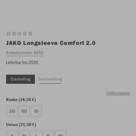
JAKO
Longsleeve Comfort 2.0
Artikelnummer:
6455
Lieferbar bis 2026
Einzelauftrag
Teambestellung
Größentabelle
Kinder (28,50 €)
3XS
XXS
XS
Unisex (31,50 €)
S
M
L
XL
XXL