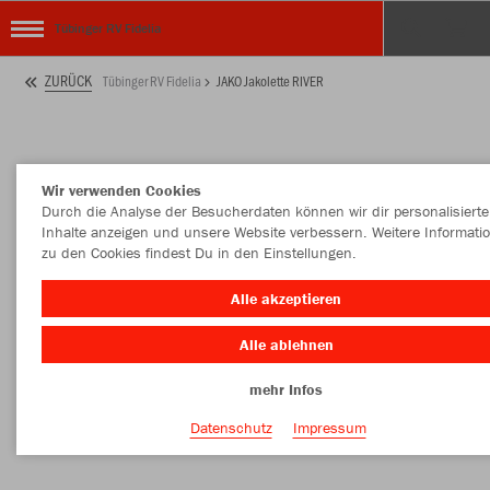
Tübinger RV Fidelia
ZURÜCK
Tübinger RV Fidelia
JAKO Jakolette RIVER
Wir verwenden Cookies
Durch die Analyse der Besucherdaten können wir dir personalisierte
Inhalte anzeigen und unsere Website verbessern. Weitere Informati
zu den Cookies findest Du in den Einstellungen.
Alle akzeptieren
Alle ablehnen
mehr Infos
Datenschutz
Impressum